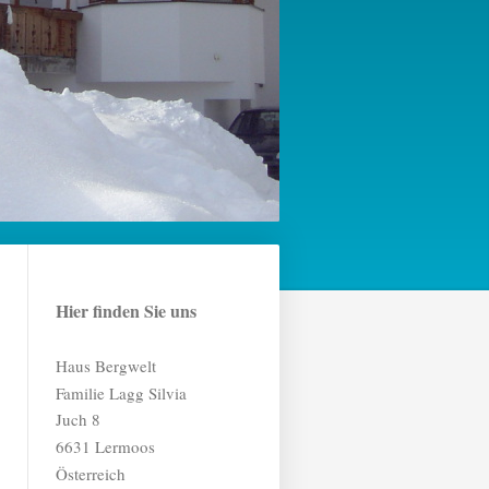
Hier finden Sie uns
Haus Bergwelt
Familie Lagg Silvia
Juch
8
6631
Lermoos
Österreich